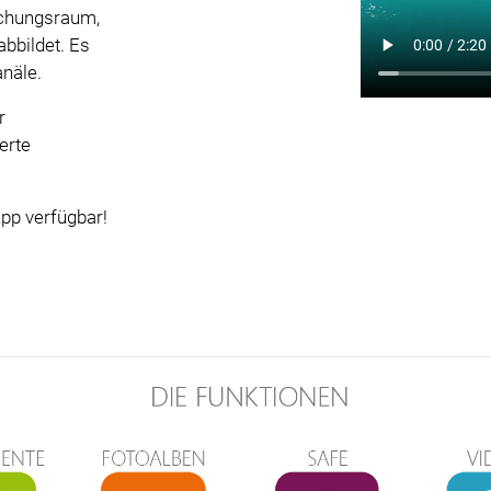
echungsraum,
abbildet. Es
näle.
r
erte
pp verfügbar!