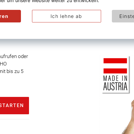
r um unsere Website weiter zu entwickeln.
eren
Ich lehne ab
Einst
aufrufen oder
NHO
t bis zu 5
STARTEN